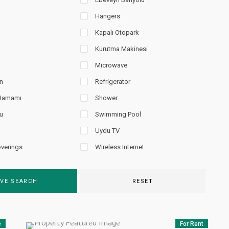
Hangers
Kapalı Otopark
Kurutma Makinesi
Microwave
n
Refrigerator
 Hamamı
Shower
u
Swimming Pool
Uydu TV
verings
Wireless Internet
VE SEARCH
RESET
e
For Rent