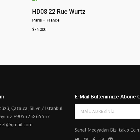
HD08
22 Rue Wurtz
Paris
–
France
$
75.000
im
E-Mail Bültenimize Abone 
düzü, Çatalca, Silivri / İstanbul
rayınız
+905325865557
ozel@gmail.com
Sanal Medyadan Bizi takip Edin