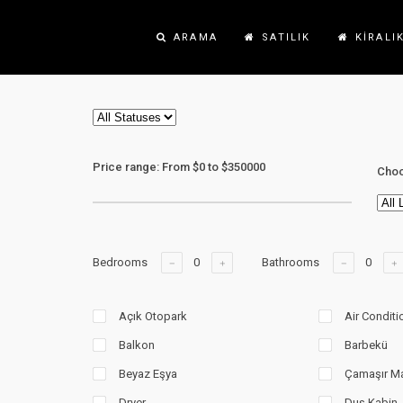
ARAMA
SATILIK
KIRALI
Price range:
From
$0
to
$350000
Choo
Bedrooms
Bathrooms
Açık Otopark
Air Conditi
Balkon
Barbekü
Beyaz Eşya
Çamaşır Ma
Dryer
Duş Kabin