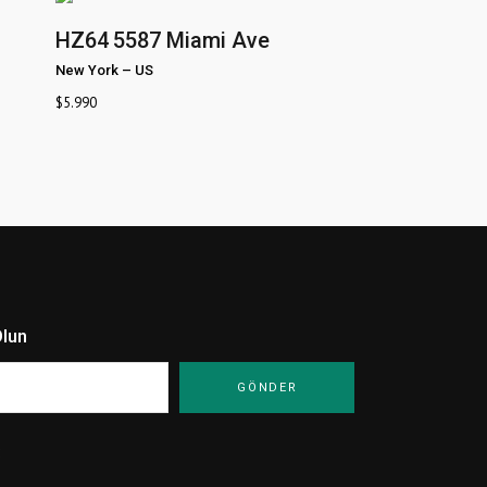
HZ64
5587 Miami Ave
New York
–
US
$
5.990
Olun
: