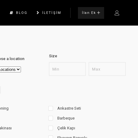
İlan Ek
K
BLOG
ILETIŞIM
Size
se a location
oning
Ankastre Seti
Barbeque
kinası
Çelik Kapı
Ebeveyn Banyolu