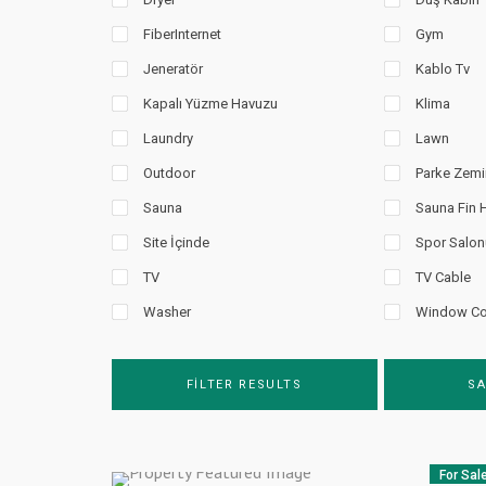
FiberInternet
Gym
Jeneratör
Kablo Tv
Kapalı Yüzme Havuzu
Klima
Laundry
Lawn
Outdoor
Parke Zemi
Sauna
Sauna Fin
Site İçinde
Spor Salon
TV
TV Cable
Washer
Window Co
FILTER RESULTS
SA
For Sal