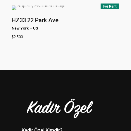
For Rent
HZ33
22 Park Ave
New York
–
US
$
2.500
Kadir Özel Kimdir?