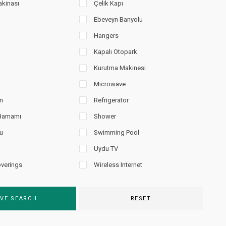
kinası
Çelik Kapı
Ebeveyn Banyolu
Hangers
Kapalı Otopark
Kurutma Makinesi
Microwave
n
Refrigerator
 Hamamı
Shower
u
Swimming Pool
Uydu TV
verings
Wireless Internet
VE SEARCH
RESET