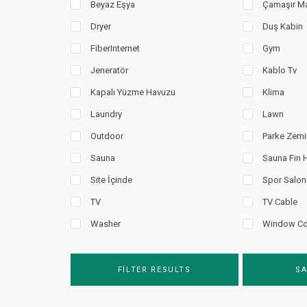
Beyaz Eşya
Çamaşır Ma
Dryer
Duş Kabin
FiberInternet
Gym
Jeneratör
Kablo Tv
Kapalı Yüzme Havuzu
Klima
Laundry
Lawn
Outdoor
Parke Zemi
Sauna
Sauna Fin
Site İçinde
Spor Salon
TV
TV Cable
Washer
Window Co
FILTER RESULTS
SA