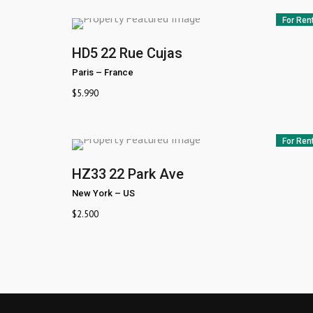
For Ren
HD5
22 Rue Cujas
Paris
–
France
$
5.990
For Ren
HZ33
22 Park Ave
New York
–
US
$
2.500