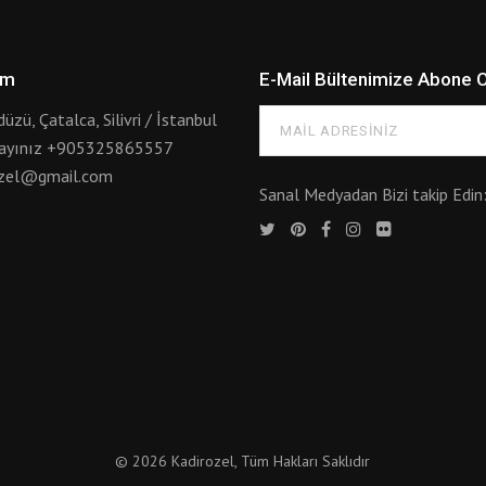
im
E-Mail Bültenimize Abone 
düzü, Çatalca, Silivri / İstanbul
rayınız
+905325865557
ozel@gmail.com
Sanal Medyadan Bizi takip Edin
© 2026 Kadirozel
, Tüm Hakları Saklıdır