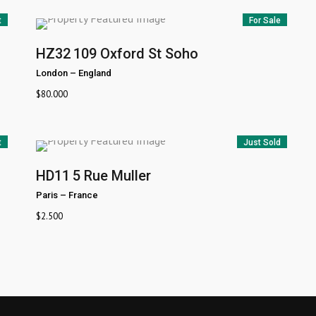
t
For Sale
HZ32
109 Oxford St Soho
London
–
England
$
80.000
t
Just Sold
HD11
5 Rue Muller
Paris
–
France
$
2.500