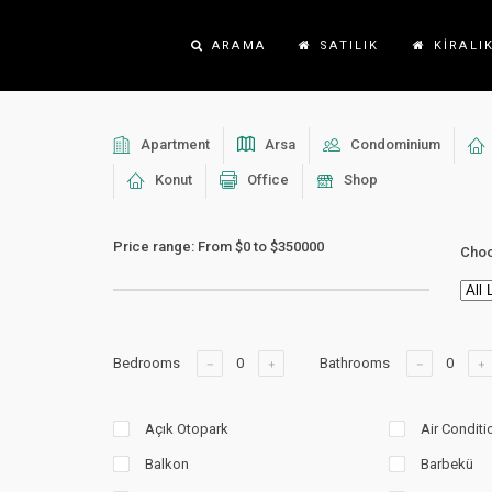
ARAMA
SATILIK
KIRALI
Apartment
Arsa
Condominium
Konut
Office
Shop
Price range:
From
$0
to
$350000
Choo
Bedrooms
Bathrooms
Açık Otopark
Air Conditi
Balkon
Barbekü