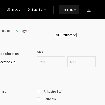
İlan Ek
K
BLOG
ILETIŞIM
House
İşyeri
Size
se a location
oning
Ankastre Seti
Barbeque